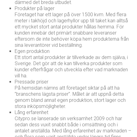
därmed det breda utbudet.
Produkter på lager
Företaget har ett lager på över 1500 kvm. Med flera
meter i takhöjd och lagerhyllor upp till taket kan alltså
ett mycket stort antal produkter hållas hemma. För
kunden innebär det primärt snabbare leveranser
eftersom de inte behöver köpa hem produkterna från
sina leverantörer vid beställning.
Egen produktion
Ett stort antal produkter är tillverkade av dem själva, i
Sverige. Det gör att de kan tillverka produkter som
kunder efterfrågar och utveckla efter vad marknaden
vill ha.
Pressade priser
På hemsidan nämns att företaget siktar på att ha
”branschens lägsta priser”. Målet är att uppnå detta
genom bland annat egen produktion, stort lager och
stora inköpsmöjligheter.
Lång erfarenhet
Citypro.se lanserade sin verksamhet 2009 och har
sedan dess vuxit snabbt både i omsättning och i
antalet anställda. Med lång erfarenhet av marknaden –
och flera som varit anställda under längre tid finns