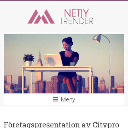
Hoppa
till
innehåll
Trender
och
aktiviteter
Från
kläder
till
säkerhet
Meny
Företagspresentation av Citypro