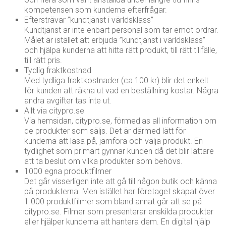
kompetensen som kunderna efterfrågar.
Eftersträvar ”kundtjänst i världsklass”
Kundtjänst är inte enbart personal som tar emot ordrar.
Målet är istället att erbjuda ”kundtjänst i världsklass”
och hjälpa kunderna att hitta rätt produkt, till rätt tillfälle,
till rätt pris.
Tydlig fraktkostnad
Med tydliga fraktkostnader (ca 100 kr) blir det enkelt
för kunden att räkna ut vad en beställning kostar. Några
andra avgifter tas inte ut.
Allt via citypro.se
Via hemsidan, citypro.se, förmedlas all information om
de produkter som säljs. Det är därmed lätt för
kunderna att läsa på, jämföra och välja produkt. En
tydlighet som primärt gynnar kunden då det blir lättare
att ta beslut om vilka produkter som behövs.
1000 egna produktfilmer
Det går visserligen inte att gå till någon butik och känna
på produkterna. Men istället har företaget skapat över
1 000 produktfilmer som bland annat går att se på
citypro.se. Filmer som presenterar enskilda produkter
eller hjälper kunderna att hantera dem. En digital hjälp