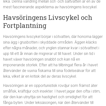
leka. Denna vandring mellan söt- och saltvatten är en av de
mest fascinerande aspekterna av havsöringens livscykel.
Havsöringens Livscykel och
Fortplantning
Havsöringens livscykel börjar i sötvatten, där honorna lägger
sina ägg i grusbotten i skyddade områden. Äggen kläcks
efter några månader, och ynglen stannar kvar i sötvattnet i
upp till ett år innan de migrerar ut till havet. Under sin tid i
havet växer havsöringen snabbt och kan nå en
imponerande storlek. Efter att ha tillbringat flera år i havet
återvänder de vuxna fiskarna till sina födelseälvar för att
leka, vilket är en kritisk del av deras livscykel.
Havsöringen är en opportunistisk rovdjur som främst äter
småfisk, kräftdjur och insekter. I havet jagar den ofta i stim,
där den kan utnyttja sin hastighet och smidighet för att
fånga byten. Under leksäsongen, när den återvänder till