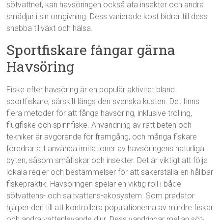
sötvattnet, kan havsöringen också äta insekter och andra
smådjur i sin omgivning. Dess varierade kost bidrar till dess
snabba tillväxt och hälsa.
Sportfiskare fångar gärna
Havsöring
Fiske efter havsöring är en populär aktivitet bland
sportfiskare, särskilt längs den svenska kusten. Det finns
flera metoder för att fånga havsöring, inklusive trolling,
flugfiske och spinnfiske. Användning av rätt beten och
tekniker är avgörande för framgång, och många fiskare
föredrar att använda imitationer av havsöringens naturliga
byten, såsom småfiskar och insekter. Det är viktigt att följa
lokala regler och bestämmelser för att säkerställa en hållbar
fiskepraktik. Havsöringen spelar en viktig roll i både
sötvattens- och saltvattens-ekosystem. Som predator
hjälper den till att kontrollera populationerna av mindre fiskar
och andra vattenlevande djur. Dess vandringar mellan söt-