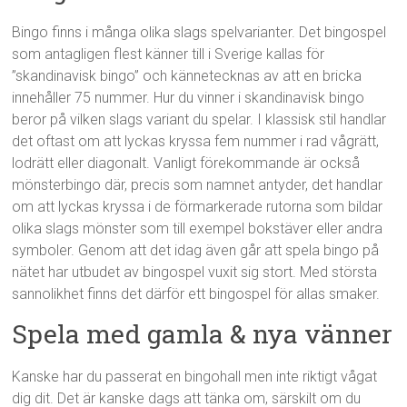
Bingo finns i många olika slags spelvarianter. Det bingospel
som antagligen flest känner till i Sverige kallas för
”skandinavisk bingo” och kännetecknas av att en bricka
innehåller 75 nummer. Hur du vinner i skandinavisk bingo
beror på vilken slags variant du spelar. I klassisk stil handlar
det oftast om att lyckas kryssa fem nummer i rad vågrätt,
lodrätt eller diagonalt. Vanligt förekommande är också
mönsterbingo där, precis som namnet antyder, det handlar
om att lyckas kryssa i de förmarkerade rutorna som bildar
olika slags mönster som till exempel bokstäver eller andra
symboler. Genom att det idag även går att spela bingo på
nätet har utbudet av bingospel vuxit sig stort. Med största
sannolikhet finns det därför ett bingospel för allas smaker.
Spela med gamla & nya vänner
Kanske har du passerat en bingohall men inte riktigt vågat
dig dit. Det är kanske dags att tänka om, särskilt om du