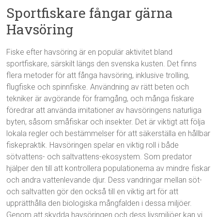
Sportfiskare fångar gärna
Havsöring
Fiske efter havsöring är en populär aktivitet bland
sportfiskare, särskilt längs den svenska kusten. Det finns
flera metoder för att fånga havsöring, inklusive trolling,
flugfiske och spinnfiske. Användning av rätt beten och
tekniker är avgörande för framgång, och många fiskare
föredrar att använda imitationer av havsöringens naturliga
byten, såsom småfiskar och insekter. Det är viktigt att följa
lokala regler och bestämmelser för att säkerställa en hållbar
fiskepraktik. Havsöringen spelar en viktig roll i både
sötvattens- och saltvattens-ekosystem. Som predator
hjälper den till att kontrollera populationerna av mindre fiskar
och andra vattenlevande djur. Dess vandringar mellan söt-
och saltvatten gör den också till en viktig art för att
upprätthålla den biologiska mångfalden i dessa miljöer.
Genom att skydda havsöringen och dess livsmiljöer kan vi