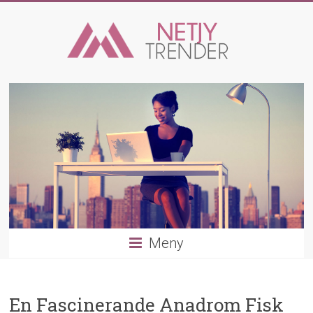
Hoppa
till
innehåll
Trender
och
aktiviteter
Från
kläder
till
säkerhet
Meny
En Fascinerande Anadrom Fisk