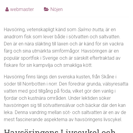
webmaster
Nöjen
Havsöring, vetenskapligt känd som
Salmo trutta
, är en
anadrom fisk som lever både i sötvatten och saltvatten.
Den är en nära släkting till laxen och är känd för sin vackra
färg och sina utmärkta simförmågor. Havsöringen är en
populär sportfisk i Sverige och är särskilt eftertraktad av
fiskare för sin kampvilja och smakliga kött.
Havsöring finns längs den svenska kusten, från Skåne i
söder till Norrbotten i norr. Den föredrar grunda, välsyresatta
vatten med god tillgång på föda, vilket gör den vanlig i
fjordar och kustnära områden. Under lektiden söker
havsöringen sig till sötvattensälvar och bäckar där den kan
leka. Denna vandring mellan söt- och saltvatten är en av de
mest fascinerande aspekterna av havsöringens livscykel.
Havsöringens Livscykel och