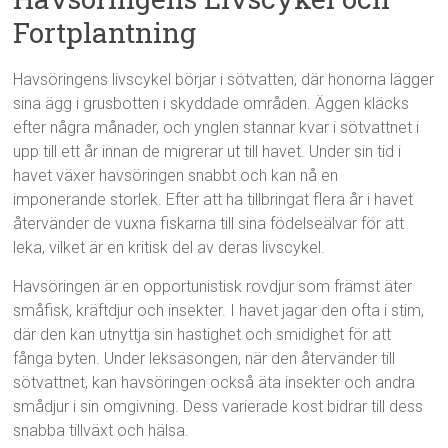
Fortplantning
Havsöringens livscykel börjar i sötvatten, där honorna lägger
sina ägg i grusbotten i skyddade områden. Äggen kläcks
efter några månader, och ynglen stannar kvar i sötvattnet i
upp till ett år innan de migrerar ut till havet. Under sin tid i
havet växer havsöringen snabbt och kan nå en
imponerande storlek. Efter att ha tillbringat flera år i havet
återvänder de vuxna fiskarna till sina födelseälvar för att
leka, vilket är en kritisk del av deras livscykel.
Havsöringen är en opportunistisk rovdjur som främst äter
småfisk, kräftdjur och insekter. I havet jagar den ofta i stim,
där den kan utnyttja sin hastighet och smidighet för att
fånga byten. Under leksäsongen, när den återvänder till
sötvattnet, kan havsöringen också äta insekter och andra
smådjur i sin omgivning. Dess varierade kost bidrar till dess
snabba tillväxt och hälsa.