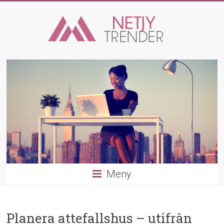
Hoppa
till
innehåll
Trender
och
aktiviteter
Från
kläder
till
säkerhet
Meny
Planera attefallshus – utifrån