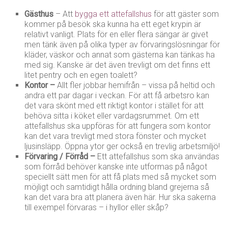
Gästhus
– Att
bygga ett attefallshus
för att gäster som
kommer på besök ska kunna ha ett eget krypin är
relativt vanligt. Plats för en eller flera sängar är givet
men tänk även på olika typer av förvaringslösningar för
kläder, väskor och annat som gästerna kan tänkas ha
med sig. Kanske är det även trevligt om det finns ett
litet pentry och en egen toalett?
Kontor –
Allt fler jobbar hemifrån – vissa på heltid och
andra ett par dagar i veckan. För att få arbetsro kan
det vara skönt med ett riktigt kontor i stället för att
behöva sitta i köket eller vardagsrummet. Om ett
attefallshus ska uppföras för att fungera som kontor
kan det vara trevligt med stora fönster och mycket
ljusinsläpp. Öppna ytor ger också en trevlig arbetsmiljö!
Förvaring / Förråd –
Ett attefallshus som ska användas
som förråd behöver kanske inte utformas på något
speciellt sätt men för att få plats med så mycket som
möjligt och samtidigt hålla ordning bland grejerna så
kan det vara bra att planera även här. Hur ska sakerna
till exempel förvaras – i hyllor eller skåp?