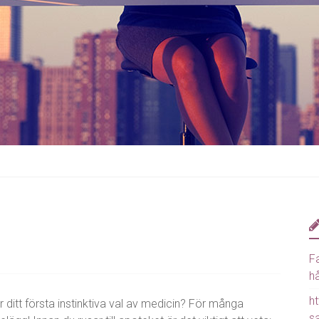
Fa
hå
ht
 ditt första instinktiva val av medicin? För många
s