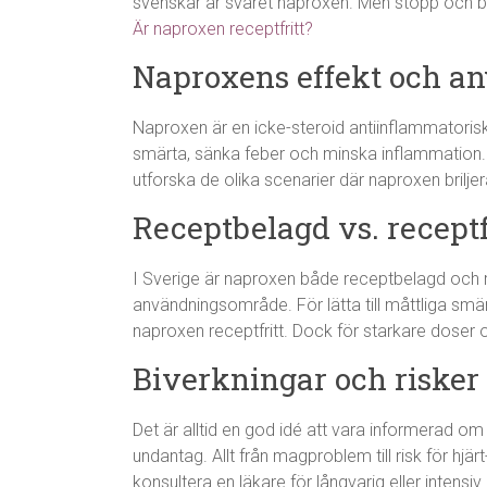
svenskar är svaret naproxen. Men stopp och belä
Är naproxen receptfritt?
Naproxens effekt och 
Naproxen är en icke-steroid antiinflammatorisk
smärta, sänka feber och minska inflammation. Me
utforska de olika scenarier där naproxen briljer
Receptbelagd vs. receptf
I Sverige är naproxen både receptbelagd och 
användningsområde. För lätta till måttliga smä
naproxen receptfritt. Dock för starkare doser 
Biverkningar och risker
Det är alltid en god idé att vara informerad om
undantag. Allt från magproblem till risk för hjär
konsultera en läkare för långvarig eller intensi