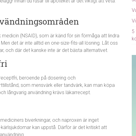
gg! Innan du rusar till apoteket är det viktigt att veta:
V
användningsområden
Vi
5 
 medicin (NSAID), som är känd för sin förmåga att lindra
k
n det är inte alltid en one-size-fits-all lösning. Låt oss
ar, och där det kanske inte är det bästa alternativet.
ri
receptfri, beroende på dosering och
rttillstånd, som mensvärk eller tandvärk, kan man köpa
och långvarig användning krävs läkarrecept.
 mediciners biverkningar, och naproxen är inget
t-kärlsjukdomar kan uppstå. Därför är det kritiskt att
v användning.